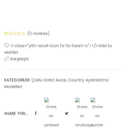
(
0
reviews)
0
5
0
out of
<i class="yith-wcwl-icon fa fa-heart-o"></i>Add to
based on
wishlist
customer
Karşılaştır
ratings
KATEGORILER:
Çoklu Sarkıt Avize
,
Country Aydınlatma
Modelleri
SHARE THIS...