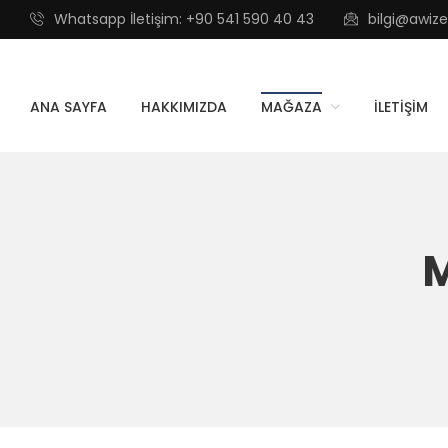
Whatsapp İletişim: +90 541 590 40 43
bilgi@awi
ANA SAYFA
HAKKIMIZDA
MAĞAZA
İLETIŞIM
M