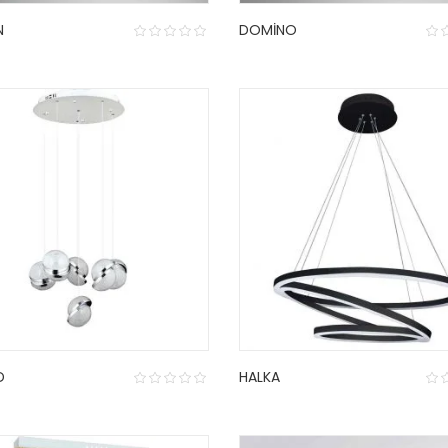
N
DOMINO
D
HALKA