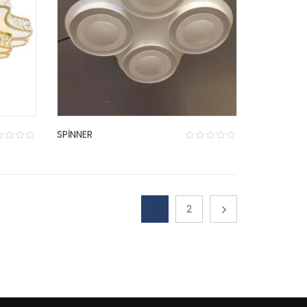
SPINNER
1
2