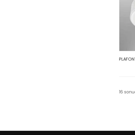
PLAFONY
16 sonuç