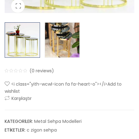
(
0
reviews)
0
5
0
<i class="yith-wcwl-icon fa fa-heart-o"></i>Add to
out
wishlist
of
Karşılaştır
based
on
customer
KATEGORILER:
Metal Sehpa Modelleri
ratings
ETIKETLER:
c zigon sehpa